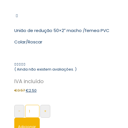
União de redução 50×2″ macho /femea PVC
Colar/Roscar
( Ainda não existem avaliações. )
0
out of 5
€
3.57
€
2.50
-
+
Adicionar