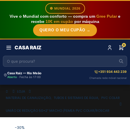
⚽ MUNDIAL 2026
Vive o Mundial com conforto — compra um
Gree Pular
e
recebe
10€ em cupão
por máquina
QUERO O MEU CUPÃO →
0
CASA RAIZ
+351 934 443 239
Casa Raiz — Rio Meão
Aberto
· Fecha às 17:00
Chamada rede móvel nacional
LOJA
MATERIAL DE CANALIZAÇÃO
,
TUBOS E SISTEMAS DE ÁGUA
,
PVC COLAR
UNIÃO DE REDUÇÃO 50×2″ MACHO /FEMEA PVC COLAR/ROSCAR
-30%