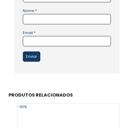
Nome
*
Email
*
PRODUTOS RELACIONADOS
-30%
-