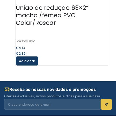
União de redução 63×2″
macho /femea PVC
Colar/Roscar
€
4.13
€
2.89
Adicionar
Receba as nossas novidades e promoções
Ofertas exclusivas, novos produtos e dicas para a sua casa.