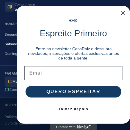
Como chegar
Ver no Google Maps
👀
HORÁRIO DE FUNCIONAMENTO
Espreite Primeiro
Segunda — Sexta
08:30–12:30 | 14:00–19:30
Sábado
08:30–12:30 | 14:00–17:00
Entre na newsletter CasaRaiz e descubra
novidades, inspirações e ofertas exclusivas antes
Domingo
Encerrado
de toda a gente.
Email
PAGAMENTO SEGURO
Multibanco
MB Way
Visa / MC
Transferência
Compra segura
Envio para Portugal
QUERO ESPREITAR
©
2026
Casa Raiz
. Todos os direitos reservados.
Talvez depois
Política de Privacidade
Termos e Condições
Cookies
·
·
·
Livro de Reclamações