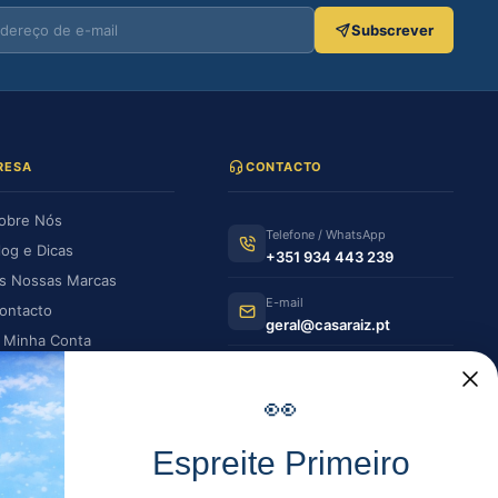
Subscrever
RESA
CONTACTO
obre Nós
Telefone / WhatsApp
log e Dicas
+351 934 443 239
s Nossas Marcas
E-mail
ontacto
geral@casaraiz.pt
 Minha Conta
s Minhas Encomendas
Como chegar
Ver no Google Maps
👀
HORÁRIO DE FUNCIONAMENTO
Espreite Primeiro
Segunda —
08:30–12:30 | 14:00–