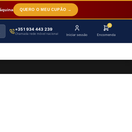
áquina
QUERO O MEU CUPÃO →
0
+351 934 443 239
Chamada rede móvel nacional
Iniciar sessão
Encomenda