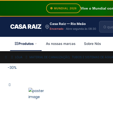
Vive o Mundial c
⚽ MUNDIAL 2026
Casa Raiz — Rio Meão
CASA RAIZ
Encerrado
· Abre segunda às 08:30
Produtos
As nossas marcas
Sobre Nós
LOJA
MATERIAL DE CANALIZAÇÃO
,
TUBOS E SISTEMAS DE ÁGU
-30%