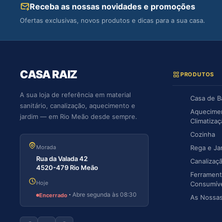
Receba as nossas novidades e promoções
Ofertas exclusivas, novos produtos e dicas para a sua casa.
CASA RAIZ
PRODUTOS
A sua loja de referência em material
Casa de 
sanitário, canalização, aquecimento e
Aquecime
jardim — em Rio Meão desde sempre.
Climatiza
Cozinha
Morada
Rega e Ja
Rua da Valada 42
Canalizaç
4520-479 Rio Meão
Ferrament
Hoje
Consumív
·
Abre segunda às 08:30
Encerrado
As Nossa