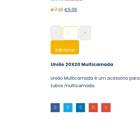
€
7.23
€
5.06
-
+
Adicionar
União 20X20 Multicamada
União Multicamada é um acessório para
tubos multicamada.