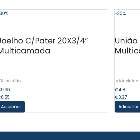
30%
-30%
Joelho C/Pater 20X3/4″
União
Multicamada
Multi
€
9.36
€
4.81
€
6.55
€
3.37
Adicionar
Adicionar