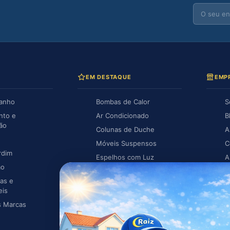
EM DESTAQUE
EMP
Banho
Bombas de Calor
S
nto e
Ar Condicionado
B
ção
Colunas de Duche
A
Móveis Suspensos
C
rdim
Espelhos com Luz
A
ão
Piscina
A
as e
Caldeiras
eis
s Marcas