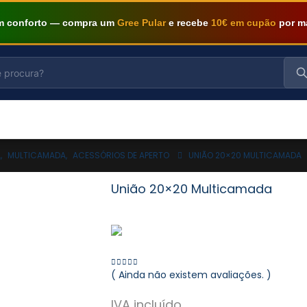
om conforto — compra um
Gree Pular
e recebe
10€ em cupão
por m
A
,
MULTICAMADA
,
ACESSÓRIOS DE APERTO
UNIÃO 20×20 MULTICAMADA
União 20×20 Multicamada
( Ainda não existem avaliações. )
0
out of 5