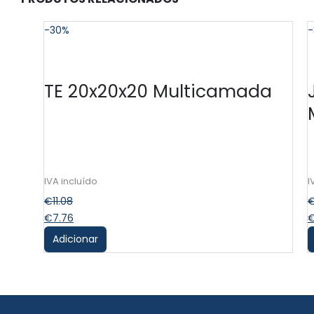
-30%
-
TE 20x20x20 Multicamada
€
11.08
€
7.76
Adicionar