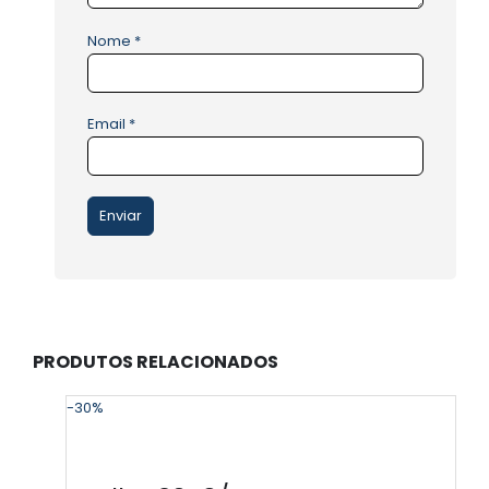
Nome
*
Email
*
PRODUTOS RELACIONADOS
-30%
-