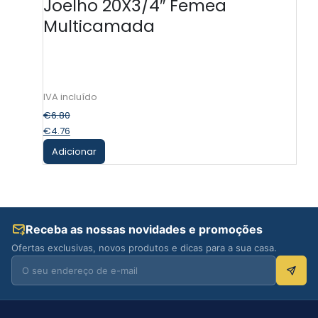
Joelho 20X3/4″ Femea
Multicamada
€
6.80
€
4.76
Adicionar
Receba as nossas novidades e promoções
Ofertas exclusivas, novos produtos e dicas para a sua casa.