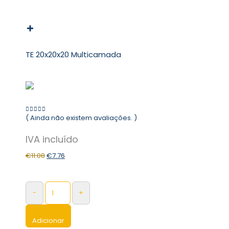
TE 20x20x20 Multicamada
( Ainda não existem avaliações. )
0
out of 5
€
11.08
€
7.76
-
+
Adicionar