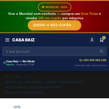
⚽ MUNDIAL 2026
Vive o Mundial com conforto — compra um
Gree Pular
e
recebe
10€ em cupão
por máquina
QUERO O MEU CUPÃO →
0
CASA RAIZ
+351 934 443 239
Casa Raiz — Rio Meão
Aberto
· Fecha às 17:00
Chamada rede móvel nacional
LOJA
MATERIAL DE CANALIZAÇÃO
,
TUBOS E SISTEMAS DE ÁGUA
,
MULTICAMADA
,
ACESSÓRIOS DE APERTO
TE 20X20X20 MULTICAMADA
-30%