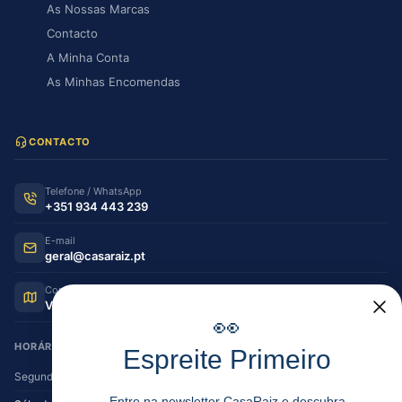
As Nossas Marcas
Contacto
A Minha Conta
As Minhas Encomendas
CONTACTO
Telefone / WhatsApp
+351 934 443 239
E-mail
geral@casaraiz.pt
Como chegar
Ver no Google Maps
👀
HORÁRIO DE FUNCIONAMENTO
Espreite Primeiro
Segunda — Sexta
08:30–12:30 | 14:00–19:30
Entre na newsletter CasaRaiz e descubra