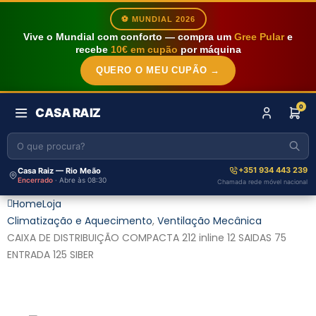
⚽ MUNDIAL 2026
Vive o Mundial com conforto — compra um
Gree Pular
e
recebe
10€ em cupão
por máquina
QUERO O MEU CUPÃO →
0
CASA RAIZ
+351 934 443 239
Casa Raiz — Rio Meão
Encerrado
· Abre às 08:30
Chamada rede móvel nacional
Home
Loja
Climatização e Aquecimento
,
Ventilação Mecânica
CAIXA DE DISTRIBUIÇÃO COMPACTA 212 inline 12 SAIDAS 75
ENTRADA 125 SIBER