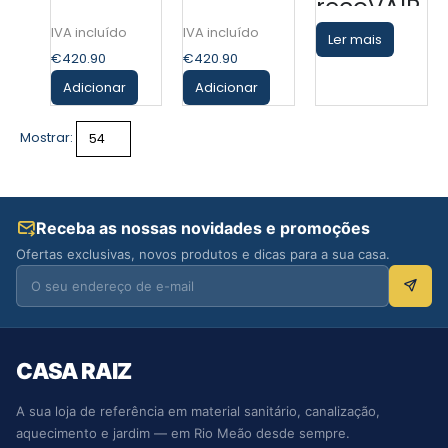
recoVAIR
Vaillant
Vaillant
VAR 60
Ler mais
€
420.90
€
420.90
2D
Adicionar
Adicionar
VAILLANT
Mostrar:
Receba as nossas novidades e promoções
Ofertas exclusivas, novos produtos e dicas para a sua casa.
CASA RAIZ
A sua loja de referência em material sanitário, canalização,
aquecimento e jardim — em Rio Meão desde sempre.