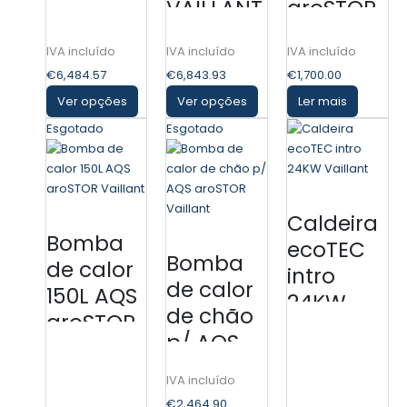
VAILLANT
aroSTOR
VAILLANT
Vaillant
€
6,484.57
€
6,843.93
€
1,700.00
Ver opções
Ver opções
Ler mais
Esgotado
Esgotado
Caldeira
Bomba
ecoTEC
Bomba
de calor
intro
de calor
150L AQS
24KW
de chão
aroSTOR
Vaillant
p/ AQS
Vaillant
aroSTOR
Vaillant
€
2,464.90