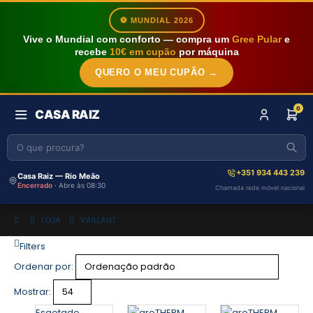
⚽ MUNDIAL 2026
Vive o Mundial com conforto — compra um
Gree Pular
e
recebe
10€ em cupão
por máquina
QUERO O MEU CUPÃO →
0
CASA RAIZ
+351 934 443 239
Casa Raiz — Rio Meão
Encerrado
· Abre às 08:30
Chamada rede móvel nacional
LOJA
VAILLANT
Filters
Ordenar por:
Mostrar:
Esgotado