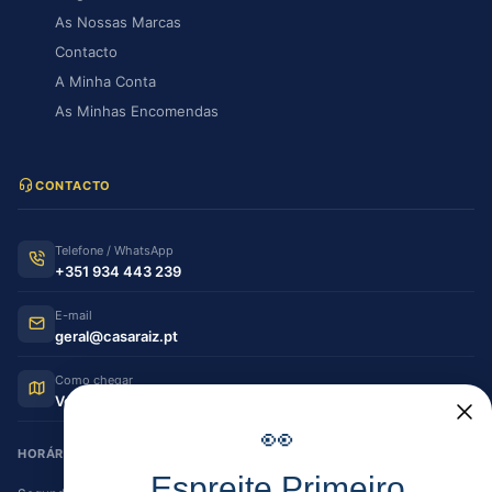
As Nossas Marcas
Contacto
A Minha Conta
As Minhas Encomendas
CONTACTO
Telefone / WhatsApp
+351 934 443 239
E-mail
geral@casaraiz.pt
Como chegar
Ver no Google Maps
👀
HORÁRIO DE FUNCIONAMENTO
Espreite Primeiro