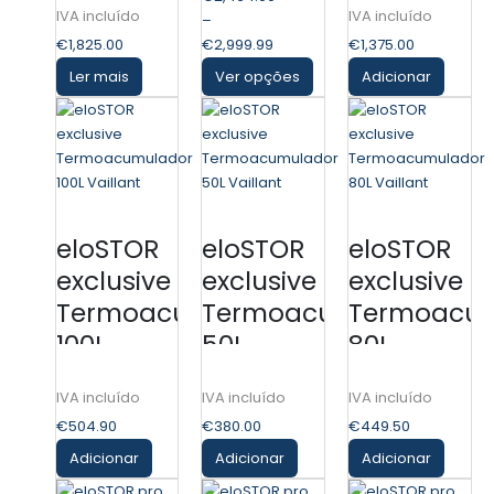
–
€
1,825.00
€
2,999.99
€
1,375.00
Ler mais
Ver opções
Adicionar
eloSTOR
eloSTOR
eloSTOR
exclusive
exclusive
exclusive
Termoacumulador
Termoacumulador
Termoacu
100L
50L
80L
Vaillant
Vaillant
Vaillant
€
504.90
€
380.00
€
449.50
Adicionar
Adicionar
Adicionar