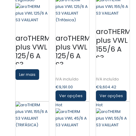
aroTHERM
aroTHERM
aroTHERM
plus VWL
plus VWL
plus VWL
155/6 A
125/6 A
125/6 A
S3
S3
S3
VAILLANT
VAILLANT
VAILLANT
Ler mais
(Trifásica)
€
9,191.00
€
9,604.42
Ver opções
Ver opções
Hot
Hot