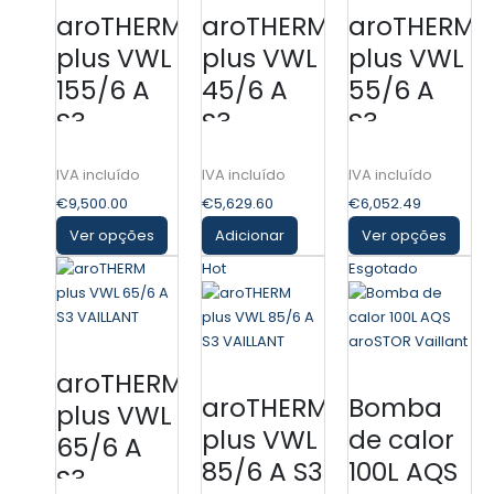
aroTHERM
aroTHERM
aroTHERM
plus VWL
plus VWL
plus VWL
155/6 A
45/6 A
55/6 A
S3
S3
S3
VAILLANT
VAILLANT
VAILLANT
(TRIFÁSICA)
€
9,500.00
€
5,629.60
€
6,052.49
Ver opções
Adicionar
Ver opções
Hot
Esgotado
aroTHERM
aroTHERM
Bomba
plus VWL
plus VWL
de calor
65/6 A
85/6 A S3
100L AQS
S3