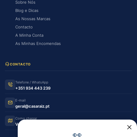
Sobre Nós
Blog e Dicas
As Nossas Marcas
Contacto
A Minha Conta
As Minhas Encomendas
CONTACTO
Telefone / WhatsApp
+351 934 443 239
E-mail
geral@casaraiz.pt
Como chegar
Ver no Google Maps
👀