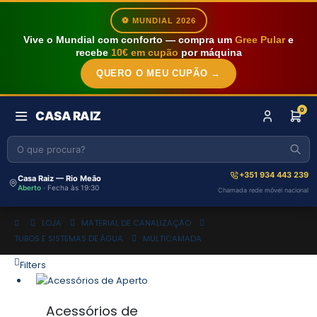
⚽ MUNDIAL 2026
Vive o Mundial com conforto — compra um
Gree Pular
e
recebe
10€ em cupão
por máquina
QUERO O MEU CUPÃO →
0
CASA RAIZ
+351 934 443 239
Casa Raiz — Rio Meão
Aberto
· Fecha às 19:30
Chamada rede móvel nacional
LOJA
MATERIAL DE CANALIZAÇÃO
TUBOS E SISTEMAS DE ÁGUA
MULTICAMADA
Filters
Acessórios de